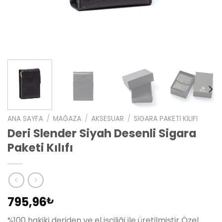
ANA SAYFA
/
MAĞAZA
/
AKSESUAR
/
SIGARA PAKETI KILIFI
Deri Slender Siyah Desenli Sigara
Paketi Kılıfı
795,96
₺
%100 hakiki deriden ve el işçiliği ile üretilmiştir Özel