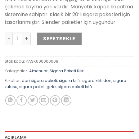
çakmak koyma yeri vardır. Manyetik kapak kapatma
sistemine sahiptir. Klasik bir 20’li sigara paketleri için
tasarlanmıştır. Slender paketler için uygundur
Deri Slender Siyah Desenli Sigara Paketi Kılıfı adet
SEPETE EKLE
Stok kodu:
PASK000000008
Kategoriler:
Aksesuar
,
Sigara Paketi Kılıfı
Etiketler:
deri sigara paketi
,
sigara kılıfı
,
sigara kılıfı deri
,
sigara
kutusu
,
sigara paketi gizle
,
sigara paketi kılıfı
AÇIKLAMA