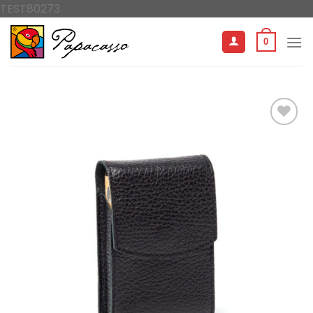
İçeriğe
TEST80273
atla
0