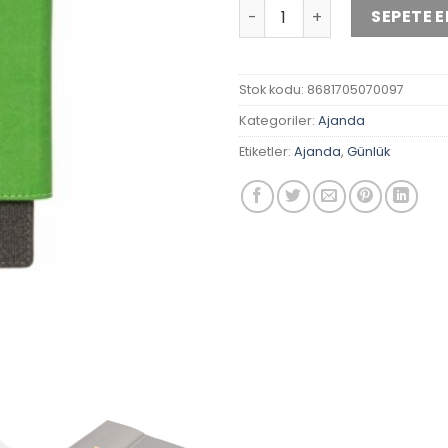
Kea Tarihsiz Yeşil Ajanda a
SEPETE E
Stok kodu:
8681705070097
Kategoriler:
Ajanda
Etiketler:
Ajanda
,
Günlük