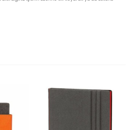
İstek
İstek
listeme
listeme
ekle
ekle