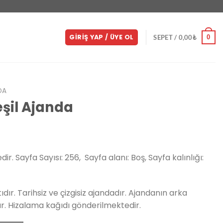
GIRIŞ YAP / ÜYE OL
0
SEPET /
0,00
₺
DA
eşil Ajanda
ir. Sayfa Sayısı: 256, Sayfa alanı: Boş, Sayfa kalınlığı:
dır. Tarihsiz ve çizgisiz ajandadır. Ajandanın arka
ur. Hizalama kağıdı gönderilmektedir.