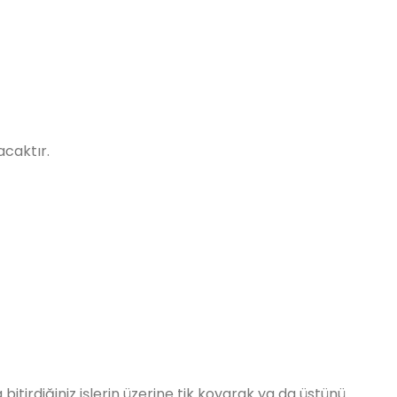
acaktır.
a bitirdiğiniz işlerin üzerine tik koyarak ya da üstünü