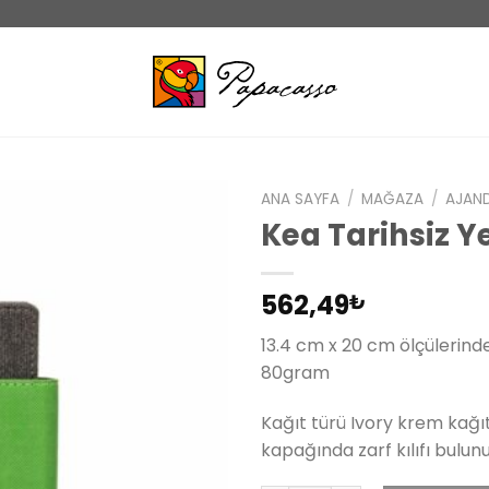
ANA SAYFA
/
MAĞAZA
/
AJAN
Kea Tarihsiz Y
İstek
562,49
₺
listeme
ekle
13.4 cm x 20 cm ölçülerinded
80gram
Kağıt türü Ivory krem kağıtı
kapağında zarf kılıfı bulun