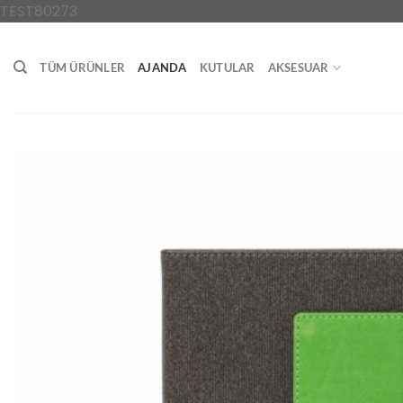
İçeriğe
TEST80273
atla
TÜM ÜRÜNLER
AJANDA
KUTULAR
AKSESUAR