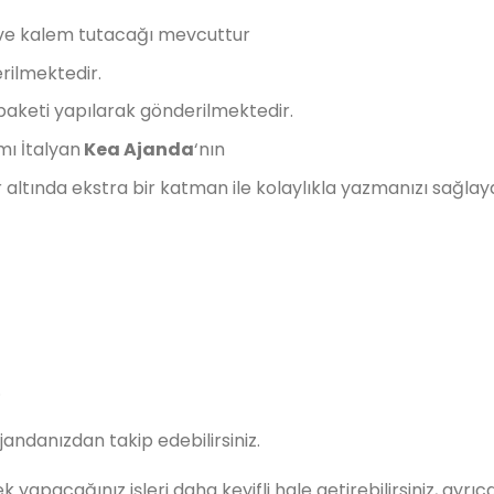
i ve kalem tutacağı mevcuttur
rilmektedir.
paketi yapılarak gönderilmektedir.
mı İtalyan
Kea Ajanda
‘nın
 altında ekstra bir katman ile kolaylıkla yazmanızı sağlay
.
andanızdan takip edebilirsiniz.
k yapacağınız işleri daha keyifli hale getirebilirsiniz, ayrıc