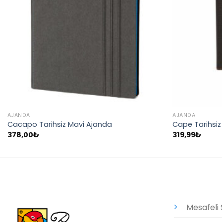
AJANDA
AJANDA
Cacapo Tarihsiz Mavi Ajanda
Cape Tarihsi
378,00
₺
319,99
₺
Mesafeli 