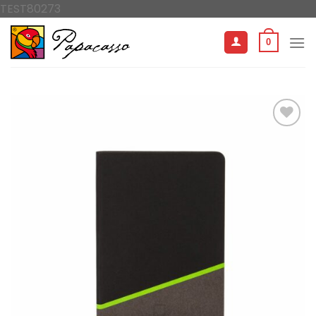
İçeriğe
TEST80273
atla
0