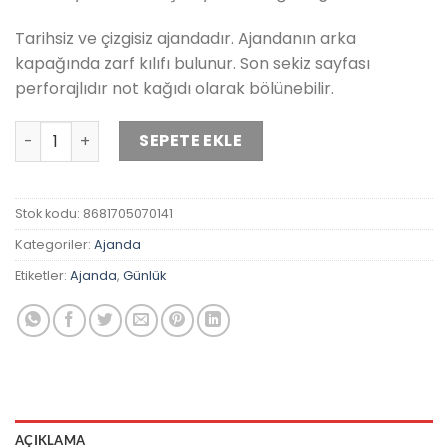
Tarihsiz ve çizgisiz ajandadır. Ajandanın arka
kapağında zarf kılıfı bulunur. Son sekiz sayfası
perforajlıdır not kağıdı olarak bölünebilir.
Raja Tarihsiz Yeşil Ajanda adet
SEPETE EKLE
Stok kodu:
8681705070141
Kategoriler:
Ajanda
Etiketler:
Ajanda
,
Günlük
AÇIKLAMA