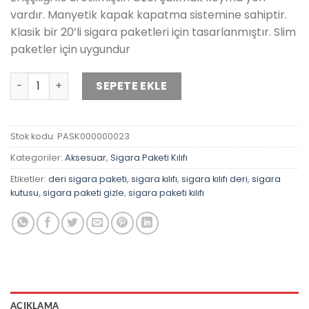
vardır. Manyetik kapak kapatma sistemine sahiptir.
Klasik bir 20’li sigara paketleri için tasarlanmıştır. Slim
paketler için uygundur
Termo Deri Uzun Slim Mavi Sigara Paketi Kılıfı adet
SEPETE EKLE
Stok kodu:
PASK000000023
Kategoriler:
Aksesuar
,
Sigara Paketi Kılıfı
Etiketler:
deri sigara paketi
,
sigara kılıfı
,
sigara kılıfı deri
,
sigara
kutusu
,
sigara paketi gizle
,
sigara paketi kılıfı
AÇIKLAMA