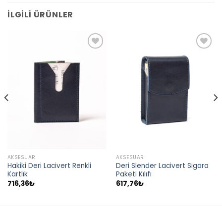
İLGILI ÜRÜNLER
AKSESUAR
AKSESUAR
Hakiki Deri Lacivert Renkli
Deri Slender Lacivert Sigara
Kartlık
Paketi Kılıfı
716,36
₺
617,76
₺