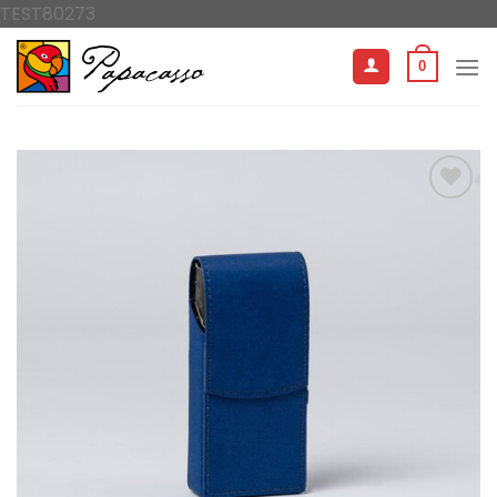
İçeriğe
TEST80273
atla
0