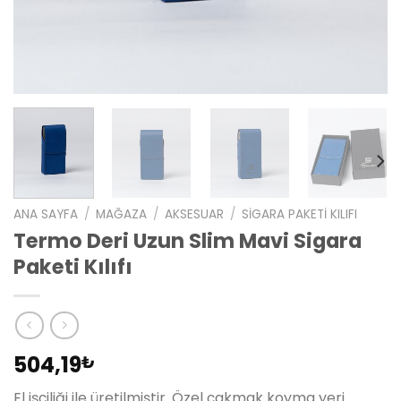
ANA SAYFA
/
MAĞAZA
/
AKSESUAR
/
SIGARA PAKETI KILIFI
Termo Deri Uzun Slim Mavi Sigara
Paketi Kılıfı
504,19
₺
El işçiliği ile üretilmiştir. Özel çakmak koyma yeri