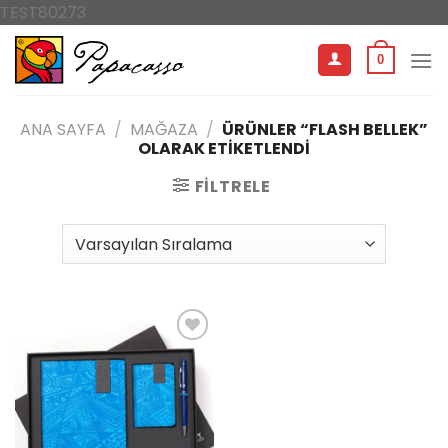
İçeriğe
TEST80273
atla
0
ANA SAYFA
/
MAĞAZA
/
ÜRÜNLER “FLASH BELLEK”
OLARAK ETIKETLENDI
FILTRELE
İstek
listeme
ekle