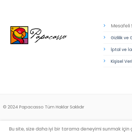
Mesafeli 
Gizlilik ve
İptal ve İ
Kişisel Ve
© 2024 Papacasso Tüm Haklar Saklıdır
Bu site, size daha iyi bir tarama deneyimi sunmak için
Papacasso 2026 ©