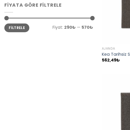
FIYATA GÖRE FILTRELE
En
En
Fiyat:
290₺
—
570₺
FILTRELE
düşük
yüksek
fiyat
fiyat
AJANDA
Kea Tarihsiz 
562,49
₺