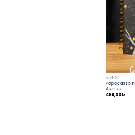
AJANDA
Papacasso Küç
Ajanda
499,00
₺