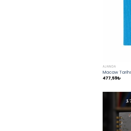
AJANDA
Macaw Tarihs
477,59
₺