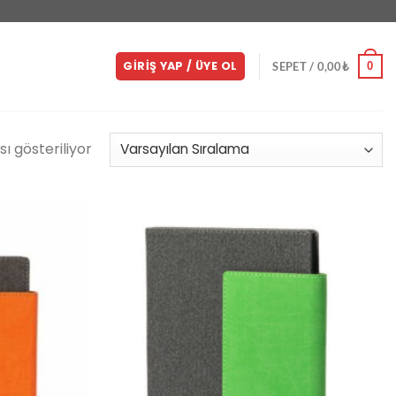
GIRIŞ YAP / ÜYE OL
0
SEPET /
0,00
₺
ı gösteriliyor