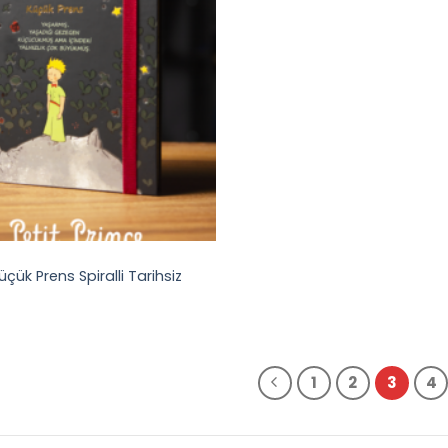
ük Prens Spiralli Tarihsiz
1
2
3
4