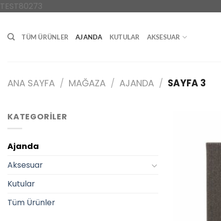
İçeriğe
TEST80273
atla
TÜM ÜRÜNLER
AJANDA
KUTULAR
AKSESUAR
ANA SAYFA
/
MAĞAZA
/
AJANDA
/
SAYFA 3
KATEGORILER
Ajanda
Aksesuar
Kutular
Tüm Ürünler