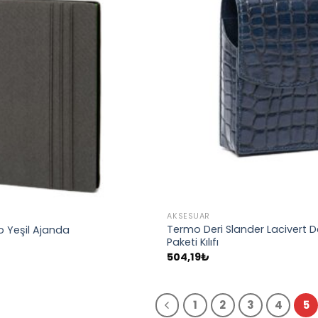
AKSESUAR
Termo Deri Slander Lacivert D
 Yeşil Ajanda
Paketi Kılıfı
504,19
₺
1
2
3
4
5