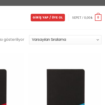
GIRIŞ YAP / ÜYE OL
0
SEPET /
0,00
₺
ı gösteriliyor