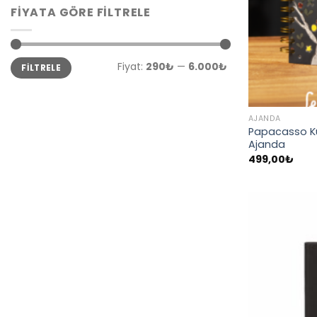
FIYATA GÖRE FILTRELE
En
En
Fiyat:
290₺
—
6.000₺
FILTRELE
düşük
yüksek
fiyat
fiyat
AJANDA
Papacasso Küç
Ajanda
499,00
₺