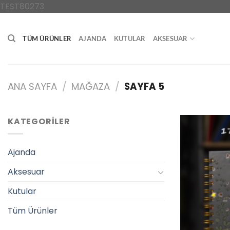
İçeriğe
TEST80273
atla
TÜM ÜRÜNLER
AJANDA
KUTULAR
AKSESUAR
ANA SAYFA
/
MAĞAZA
/
SAYFA 5
KATEGORILER
Ajanda
Aksesuar
Kutular
Tüm Ürünler