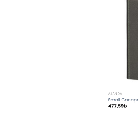
AJANDA
Small Cacapo
477,59
₺