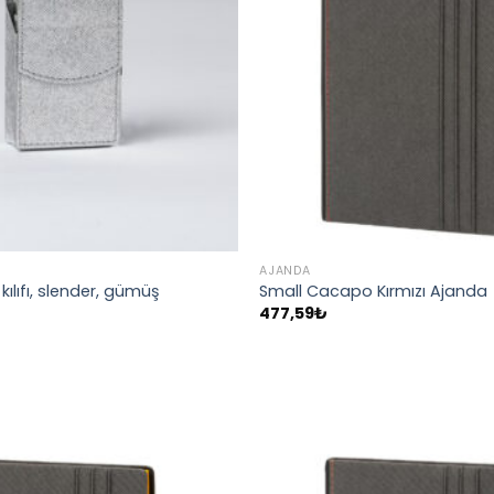
AJANDA
kılıfı, slender, gümüş
Small Cacapo Kırmızı Ajanda
477,59
₺