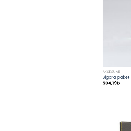
AKSESUAR
Sigara paketi 
504,19
₺