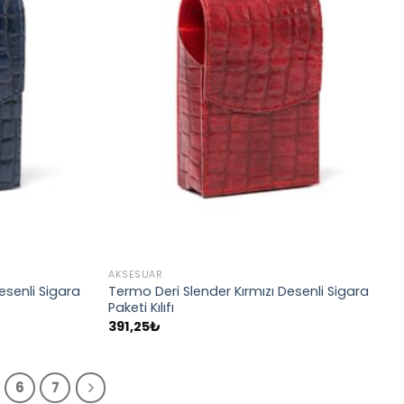
AKSESUAR
esenli Sigara
Termo Deri Slender Kırmızı Desenli Sigara
Paketi Kılıfı
391,25
₺
6
7