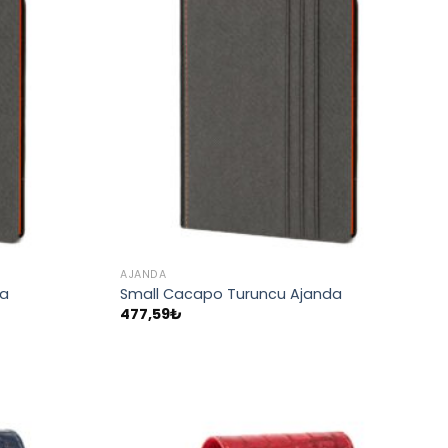
AJANDA
da
Small Cacapo Turuncu Ajanda
477,59
₺