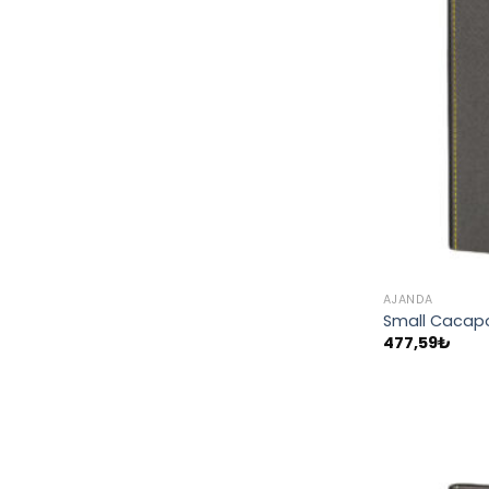
AJANDA
Small Cacapo
477,59
₺